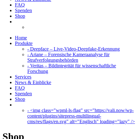
FAQ
Spenden
Shop
Home
Produkte
- Deepface – Live-Video-Deepfake-Erkennung
- Ariane – Forensische Kameraanalyse für
Strafverfolgungsbehörden
- Veritas – Bildintegrität für wissenschaftliche
Forschung
Services
News & Einblicke
FAQ
Spenden
Shop
- <img class="wpml-ls-flag" src="https://vali.now/wp-
content/plugins/sitepress-multilingual-
cms/res/flags/en.svg" alt="Englisch" loading="lazy" />
Shop