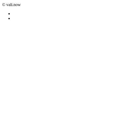
©️ vali.now