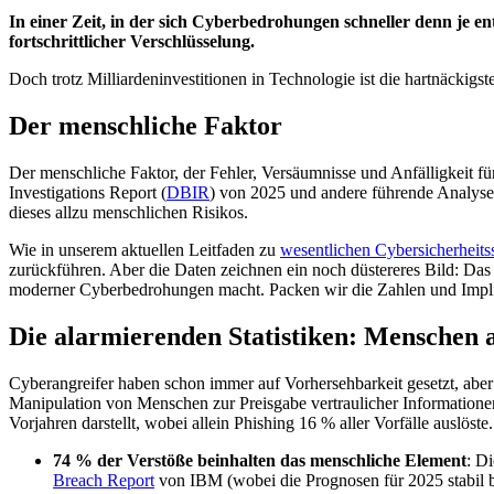
In einer Zeit, in der sich Cyberbedrohungen schneller denn je 
fortschrittlicher Verschlüsselung.
Doch trotz Milliardeninvestitionen in Technologie ist die hartnäckigs
Der menschliche Faktor
Der menschliche Faktor, der Fehler, Versäumnisse und Anfälligkeit für
Investigations Report (
DBIR
) von 2025 und andere führende Analyse
dieses allzu menschlichen Risikos.
Wie in unserem aktuellen Leitfaden zu
wesentlichen Cybersicherheits
zurückführen. Aber die Daten zeichnen ein noch düstereres Bild: Das 
moderner Cyberbedrohungen macht. Packen wir die Zahlen und Impli
Die alarmierenden Statistiken: Menschen a
Cyberangreifer haben schon immer auf Vorhersehbarkeit gesetzt, aber 
Manipulation von Menschen zur Preisgabe vertraulicher Informatione
Vorjahren darstellt, wobei allein Phishing 16 % aller Vorfälle auslös
74 % der Verstöße beinhalten das menschliche Element
: D
Breach Report
von IBM (wobei die Prognosen für 2025 stabil bl