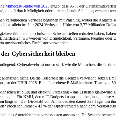
Eine
Mimecast-Studie von 2025
ergab, dass 95 % der Datenschutzverlet
, die oft durch Müdigkeit oder unzureichende Schulung verstärkt werd
hen verbundenen Verstöße beginnen mit Phishing, wobei die Angriffe
meldete allein im Jahr 2024 Verluste in Höhe von 2,77 Milliarden Do
ogieinvestitionen die technischen Schwachstellen reduziert haben, ha
ärdateien; wir werden von Dringlichkeit, Vertrauen, Neugier oder Ers
n unwissentliches Einfallstor verwandeln.
der Cybersicherheit bleiben
rundlegend. Cyberabwehr ist nur so stark wie die Menschen, die sie durc
; Menschen nicht. Da die Telearbeit die Grenzen verwischt, setzen B
aus, so der DBIR 2025. Eine übersehene E-Mail in einem Team von 50 
nschen ist billig und effektiv. Pretexting – das Erstellen glaubwürdig
dig umgeht. Für KMU, deren IT-Budgets knapp sind, begünstigt diese As
n am längsten. Der Diebstahl von Anmeldedaten dauert 328 Tage, um i
den? Noch schlimmer – 43 % der Opfer verlieren nach dem Verstoß Ku
kmal, das Angreifer am zuverlässigsten ausnutzen. Da Systeme schnelle