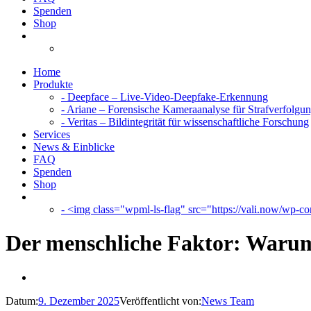
Spenden
Shop
Home
Produkte
- Deepface – Live-Video-Deepfake-Erkennung
- Ariane – Forensische Kameraanalyse für Strafverfolgu
- Veritas – Bildintegrität für wissenschaftliche Forschung
Services
News & Einblicke
FAQ
Spenden
Shop
- <img class="wpml-ls-flag" src="https://vali.now/wp-con
Der menschliche Faktor: Warum 
Datum:
9. Dezember 2025
Veröffentlicht von:
News Team