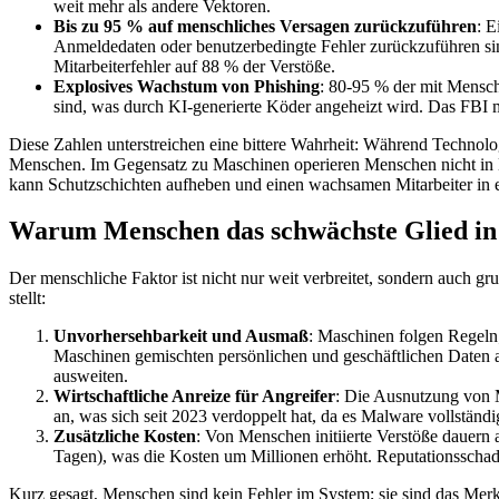
weit mehr als andere Vektoren.
Bis zu 95 % auf menschliches Versagen zurückzuführen
: 
Anmeldedaten oder benutzerbedingte Fehler zurückzuführen sind
Mitarbeiterfehler auf 88 % der Verstöße.
Explosives Wachstum von Phishing
: 80-95 % der mit Mensc
sind, was durch KI-generierte Köder angeheizt wird. Das FBI 
Diese Zahlen unterstreichen eine bittere Wahrheit: Während Technol
Menschen. Im Gegensatz zu Maschinen operieren Menschen nicht in Bin
kann Schutzschichten aufheben und einen wachsamen Mitarbeiter in ei
Warum Menschen das schwächste Glied in 
Der menschliche Faktor ist nicht nur weit verbreitet, sondern auch g
stellt:
Unvorhersehbarkeit und Ausmaß
: Maschinen folgen Regeln
Maschinen gemischten persönlichen und geschäftlichen Daten 
ausweiten.
Wirtschaftliche Anreize für Angreifer
: Die Ausnutzung von Me
an, was sich seit 2023 verdoppelt hat, da es Malware vollstän
Zusätzliche Kosten
: Von Menschen initiierte Verstöße dauer
Tagen), was die Kosten um Millionen erhöht. Reputationsscha
Kurz gesagt, Menschen sind kein Fehler im System; sie sind das Mer