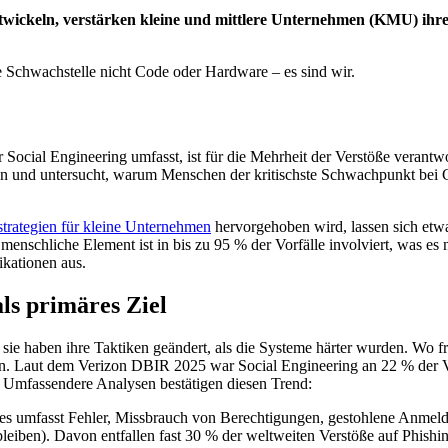
entwickeln, verstärken kleine und mittlere Unternehmen (KMU) ihr
te Schwachstelle nicht Code oder Hardware – es sind wir.
 Social Engineering umfasst, ist für die Mehrheit der Verstöße verantwo
n und untersucht, warum Menschen der kritischste Schwachpunkt bei Cy
strategien für kleine Unternehmen
hervorgehoben wird, lassen sich etw
menschliche Element ist in bis zu 95 % der Vorfälle involviert, was e
kationen aus.
ls primäres Ziel
sie haben ihre Taktiken geändert, als die Systeme härter wurden. Wo frü
n. Laut dem Verizon DBIR 2025 war Social Engineering an 22 % der Ve
te. Umfassendere Analysen bestätigen diesen Trend:
ies umfasst Fehler, Missbrauch von Berechtigungen, gestohlene Anmel
eiben). Davon entfallen fast 30 % der weltweiten Verstöße auf Phishing