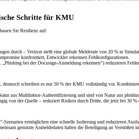
ische Schritte für KMU
bauen Sie Resilienz auf:
gen durch – Verizon stellt eine globale Melderate von 20 % in Simulat
Compromise konfrontiert, Entwickler erkennen Fehlkonfigurationen.
. B. „Phishing bei der Docusign-Anmeldung erkennen“) reduzieren Feh
e, dennoch schreiben es nur 50 % der KMU vollständig vor. Kombinie
Natur aus Multifaktor-Authentifizierung und sind von Natur aus phishing
g von der Quelle – reduziert Risiken durch Dritte, die jetzt bei 30 % 
-Szenarien ermöglichen eine schnelle Isolierung und reduzieren Ausfa
gemeinsam genutzte Anmeldedaten haben die Beteiligung an Verstößen im