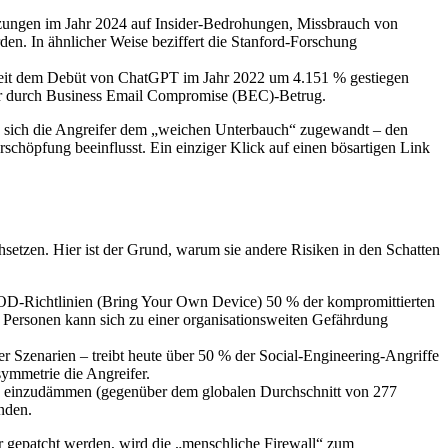
zungen im Jahr 2024 auf Insider-Bedrohungen, Missbrauch von
en. In ähnlicher Weise beziffert die Stanford-Forschung
 seit dem Debüt von ChatGPT im Jahr 2022 um 4.151 % gestiegen
llar durch Business Email Compromise (BEC)-Betrug.
ben sich die Angreifer dem „weichen Unterbauch“ zugewandt – den
chöpfung beeinflusst. Ein einziger Klick auf einen bösartigen Link
hsetzen. Hier ist der Grund, warum sie andere Risiken in den Schatten
YOD-Richtlinien (Bring Your Own Device) 50 % der kompromittierten
Personen kann sich zu einer organisationsweiten Gefährdung
er Szenarien – treibt heute über 50 % der Social-Engineering-Angriffe
ymmetrie die Angreifer.
hn einzudämmen (gegenüber dem globalen Durchschnitt von 277
nden.
r gepatcht werden, wird die „menschliche Firewall“ zum