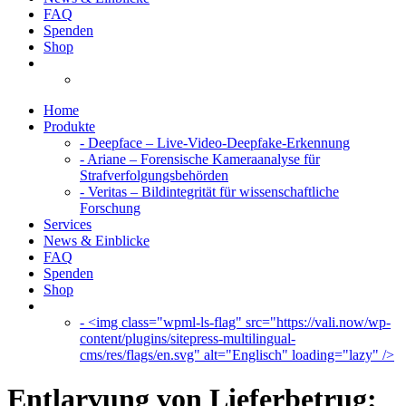
FAQ
Spenden
Shop
Home
Produkte
- Deepface – Live-Video-Deepfake-Erkennung
- Ariane – Forensische Kameraanalyse für
Strafverfolgungsbehörden
- Veritas – Bildintegrität für wissenschaftliche
Forschung
Services
News & Einblicke
FAQ
Spenden
Shop
- <img class="wpml-ls-flag" src="https://vali.now/wp-
content/plugins/sitepress-multilingual-
cms/res/flags/en.svg" alt="Englisch" loading="lazy" />
Entlarvung von Lieferbetrug: