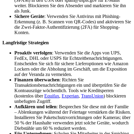
(SPAM) in den USA oder spam@uspis.gov für E-Mails
weiter. Blockieren Sie den Absender und markieren Sie ihn
als Junk.
Sichere Geräte
: Verwenden Sie Antivirus mit Phishing-
Erkennung (z. B. Scannen von QR-Codes) und aktivieren Sie
die Zwei-Faktor-Authentifizierung (2FA) für Shopping-
Konten.
Langfristige Strategien
Proaktiv verfolgen
: Verwenden Sie die Apps von UPS,
FedEx, DHL oder USPS für Echtzeitbenachrichtigungen.
Entscheiden Sie sich für sichere Lieferoptionen wie Amazon
Lockers oder die Abholung im Geschäft, um die Exposition
auf der Veranda zu vermeiden.
Finanzen überwachen
: Richten Sie
Transaktionsbenachrichtigungen ein und überprüfen Sie die
Kontoauszüge wöchentlich. Tools wie Kreditsperren
(kostenlos über
Equifax
,
Experian
,
TransUnion
) blockieren
unbefugten Zugriff.
Aufklären und teilen
: Besprechen Sie diese mit der Familie
– Ablenkungen während der Feiertage verstärken die Risiken.
Installieren Sie Paketschutzvorrichtungen oder Kameras; über
50 % der Haushalte verwenden jetzt solche Geräte, wodurch
Diebstähle um 60 % reduziert werden.
Für Unternehmen
: Schulen Sie Mitarbeiter in der Smishing-