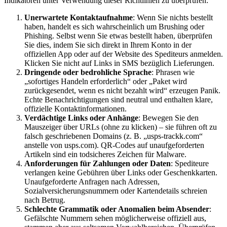
Indikatoren unter Verwendung dieser Richtlinien zu überprüfen:
Unerwartete Kontaktaufnahme
: Wenn Sie nichts bestellt
haben, handelt es sich wahrscheinlich um Brushing oder
Phishing. Selbst wenn Sie etwas bestellt haben, überprüfen
Sie dies, indem Sie sich direkt in Ihrem Konto in der
offiziellen App oder auf der Website des Spediteurs anmelden.
Klicken Sie nicht auf Links in SMS bezüglich Lieferungen.
Dringende oder bedrohliche Sprache
: Phrasen wie
„sofortiges Handeln erforderlich“ oder „Paket wird
zurückgesendet, wenn es nicht bezahlt wird“ erzeugen Panik.
Echte Benachrichtigungen sind neutral und enthalten klare,
offizielle Kontaktinformationen.
Verdächtige Links oder Anhänge
: Bewegen Sie den
Mauszeiger über URLs (ohne zu klicken) – sie führen oft zu
falsch geschriebenen Domains (z. B. „usps-trackk.com“
anstelle von usps.com). QR-Codes auf unaufgeforderten
Artikeln sind ein todsicheres Zeichen für Malware.
Anforderungen für Zahlungen oder Daten
: Spediteure
verlangen keine Gebühren über Links oder Geschenkkarten.
Unaufgeforderte Anfragen nach Adressen,
Sozialversicherungsnummern oder Kartendetails schreien
nach Betrug.
Schlechte Grammatik oder Anomalien beim Absender
:
Gefälschte Nummern sehen möglicherweise offiziell aus,