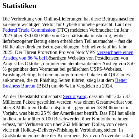
Statistiken
Die Verbreitung von Online-Lieferungen hat diese Betrugsmaschen
zu einem wichtigen Vektor für Cyberkriminelle gemacht. Laut der
Federal Trade Commission
(FTC) meldeten Verbraucher im Jahr
2023 über 330.000 Fälle von Geschäftsimitationsbetrug, wobei
lieferbezogener Betrug einen erheblichen Teil ausmachte – fast die
Hälfte aller direkten Betrugsmeldungen. Schnellvorlauf ins Jahr
2025: Der Threat Protection Pro von NordVPN
verzeichnete einen
Anstieg von 86 %
bei
bösartigen Websites von Postdiensten von
August bis Oktober, darunter ein atemberaubender Anstieg von 850
% gegenüber dem Vormonat bei gefälschten USPS-Websites.
Brushing-Betrug, bei dem unaufgeforderte Pakete mit QR-Codes
ankommen, die zu Phishing-Seiten führen, stieg laut dem
Better
Business Bureau
(BBB) um 46 % im Vergleich zu 2024.
An der Diebstahlsfront schätzt
Security.org
, dass im Jahr 2025 37
Millionen Pakete gestohlen werden, was einem Gesamtverlust von
über 8 Milliarden Dollar entspricht – gegenüber 58 Millionen im
Vorjahr, was bis zu 25 % der Amerikaner betrifft. Das FBI hat allein
in diesem Jahr über 5.100 Beschwerden über Kontoübernahmen
erfasst, mit Verlusten von über 262 Millionen Dollar, von denen
viele mit Holiday-Delivery-Phishing in Verbindung stehen. In
Großbritannien meldete der Kurierdienst Evri von November 2024