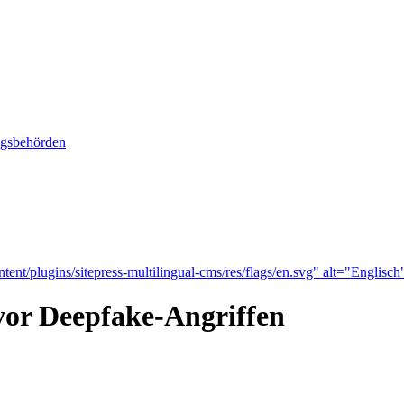
ngsbehörden
tent/plugins/sitepress-multilingual-cms/res/flags/en.svg" alt="Englisch
vor Deepfake-Angriffen