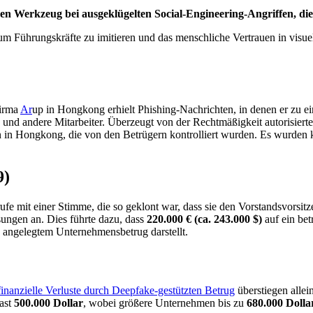
gen Werkzeug bei ausgeklügelten Social-Engineering-Angriffen, di
, um Führungskräfte zu imitieren und das menschliche Vertrauen in vi
firma
Ar
up in Hongkong erhielt Phishing-Nachrichten, in denen er zu ei
und andere Mitarbeiter. Überzeugt von der Rechtmäßigkeit autorisiert
in Hongkong, die von den Betrügern kontrolliert wurden. Es wurden ke
9)
ufe mit einer Stimme, die so geklont war, dass sie den Vorstandsvorsitz
ungen an. Dies führte dazu, dass
220.000 € (ca. 243.000 $)
auf ein be
angelegtem Unternehmensbetrug darstellt.
finanzielle Verluste durch Deepfake-gestützten Betrug
überstiegen allei
fast
500.000 Dollar
, wobei größere Unternehmen bis zu
680.000 Dolla