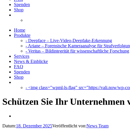
Spenden
Shop
Home
Produkte
- Deepface – Live-Video-Deepfake-Erkennung
- Ariane – Forensische Kameraanalyse für Strafverfolgu
- Veritas – Bildintegrität für wissenschaftliche Forschung
Services
News & Einblicke
FAQ
Spenden
Shop
- <img class="wpml-ls-flag" src="https://vali.now/wp-con
Schützen Sie Ihr Unternehmen 
Datum:
18. Dezember 2025
Veröffentlicht von:
News Team