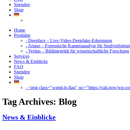
Spenden
Shop
Home
Produkte
- Deepface – Live-Video-Deepfake-Erkennung
- Ariane – Forensische Kameraanalyse für Strafverfolgu
- Veritas – Bildintegrität für wissenschaftliche Forschung
Services
News & Einblicke
FAQ
Spenden
Shop
- <img class="wpml-ls-flag" src="https://vali.now/wp-con
Tag Archives:
Blog
News & Einblicke