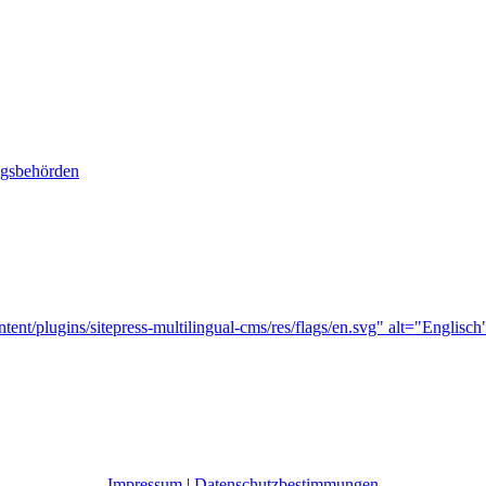
ngsbehörden
tent/plugins/sitepress-multilingual-cms/res/flags/en.svg" alt="Englisch
Impressum
|
Datenschutzbestimmungen