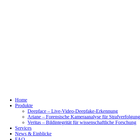
Home
Produkte
Deepface – Live-Video-Deepfake-Erkennung
Ariane – Forensische Kameraanalyse für Strafverfolgun
Veritas – Bildintegrität für wissenschaftliche Forschung
Services
News & Einblicke
FAQ