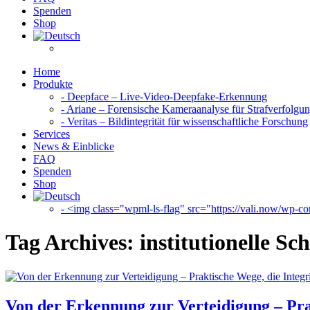
Spenden
Shop
Home
Produkte
- Deepface – Live-Video-Deepfake-Erkennung
- Ariane – Forensische Kameraanalyse für Strafverfolgu
- Veritas – Bildintegrität für wissenschaftliche Forschung
Services
News & Einblicke
FAQ
Spenden
Shop
- <img class="wpml-ls-flag" src="https://vali.now/wp-con
Tag Archives:
institutionelle 
Von der Erkennung zur Verteidigung – Prak