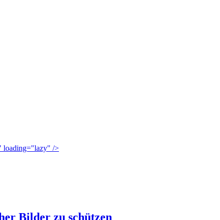
" loading="lazy" />
her Bilder zu schützen