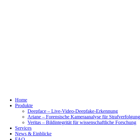
Home
Produkte
Deepface – Live-Video-Deepfake-Erkennung
Ariane – Forensische Kameraanalyse für Strafverfolgun
Veritas – Bildintegrität für wissenschaftliche Forschung
Services
News & Einblicke
FAQ