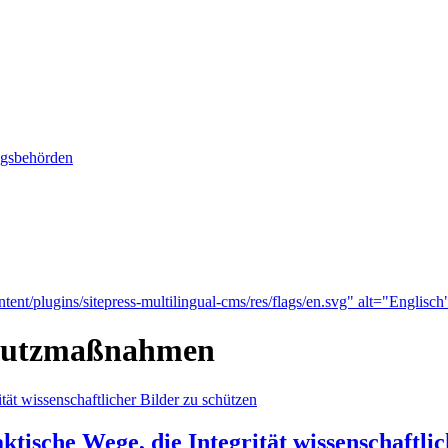
ngsbehörden
tent/plugins/sitepress-multilingual-cms/res/flags/en.svg" alt="Englisch
Schutzmaßnahmen
tische Wege, die Integrität wissenschaftlic