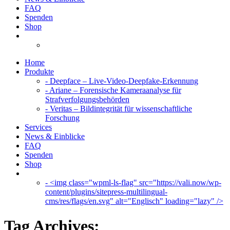
FAQ
Spenden
Shop
Home
Produkte
- Deepface – Live-Video-Deepfake-Erkennung
- Ariane – Forensische Kameraanalyse für
Strafverfolgungsbehörden
- Veritas – Bildintegrität für wissenschaftliche
Forschung
Services
News & Einblicke
FAQ
Spenden
Shop
- <img class="wpml-ls-flag" src="https://vali.now/wp-
content/plugins/sitepress-multilingual-
cms/res/flags/en.svg" alt="Englisch" loading="lazy" />
Tag Archives: