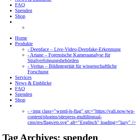
FAQ
Spenden
Shop
Home
Produkte
- Deepface – Live-Video-Deepfake-Erkennung
- Ariane – Forensische Kameraanalyse für
Strafverfolgungsbehörden
- Veritas – Bildintegrität für wissenschaftliche
Forschung
Services
News & Einblicke
FAQ
Spenden
Shop
- <img class="wpml-ls-flag" src="https://vali.now/wp-
content/plugins/sitepress-multilingual-
cms/res/flags/en.svg" alt="Englisch" loading="lazy" />
Tag Archives:
spenden