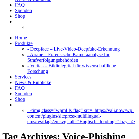
FAQ
Spenden
Shop
Home
Produkte
- Deepface – Live-Video-Deepfake-Erkennung
- Ariane – Forensische Kameraanalyse für
Strafverfolgungsbehörden
- Veritas – Bildintegrität für wissenschaftliche
Forschung
Services
News & Einblicke
FAQ
Spenden
Shop
- <img class="wpml-ls-flag" src="https://vali.now/wp-
content/plugins/sitepress-multilingual-
cms/res/flags/en.svg" alt="Englisch" loading="lazy" />
Tag Archives:
Voice-Phishing