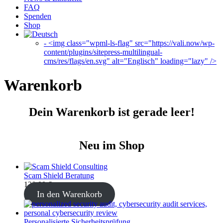
FAQ
Spenden
Shop
- <img class="wpml-ls-flag" src="https://vali.now/wp-
content/plugins/sitepress-multilingual-
cms/res/flags/en.svg" alt="Englisch" loading="lazy" />
Warenkorb
Dein Warenkorb ist gerade leer!
Neu im Shop
Scam Shield Beratung
120,00
€
In den Warenkorb
Personalisierte Sicherheitsprüfung