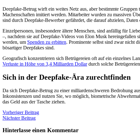
Deepfake-Betrug wirft ein weites Netz aus, aber bestimmte Gruppen 
Machenschaften imitiert werden. Mitarbeiter wurden zu massiven Übe
sind durch Deepfake-Bewerber gefährdet, die darauf abzielen, Daten 
Einzelpersonen, insbesondere ältere Menschen, sind anfällig für Lie
–, nachdem sie auf Deepfake-Videos von Elon Musk hereingefallen s
werden, um
Spenden zu erbitten
. Prominente selbst sind zwar nicht d
bösartiger Deepfakes sind.
Geografisch konzentrieren sich Betrügereien oft auf ein einzelnes L
Verluste in Höhe von 3,4 Milliarden Dollar
durch solche Betrügereien.
Sich in der Deepfake-Ära zurechtfinden
Da sich Deepfake-Betrug zu einer milliardenschweren Bedrohung ausw
Inkonsistenzen und nutzen Sie, wo möglich, biometrische Abwehrmaßna
das Geld aus der Tasche ziehen.
Vorheriger Beitrag
Nächster Beitrag
Hinterlasse einen Kommentar