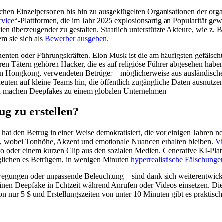
chen Einzelpersonen bis hin zu ausgeklügelten Organisationen der organi
rvice
“-Plattformen, die im Jahr 2025 explosionsartig an Popularität g
ien überzeugender zu gestalten. Staatlich unterstützte Akteure, wie z.
em sie sich als
Bewerber ausgeben.
ten oder Führungskräften. Elon Musk ist die am häufigsten gefälscht
en Tätern gehören Hacker, die es auf religiöse Führer abgesehen hab
b in Hongkong, verwendeten Betrüger – möglicherweise aus ausländi
ten auf kleine Teams hin, die öffentlich zugängliche Daten ausnutzen, 
nd machen Deepfakes zu einem globalen Unternehmen.
ug zu erstellen?
at den Betrug in einer Weise demokratisiert, die vor einigen Jahren n
n, wobei Tonhöhe, Akzent und emotionale Nuancen erhalten bleiben.
V
Foto oder einem kurzen Clip aus den sozialen Medien. Generative KI-
öglichen es Betrügern, in wenigen Minuten
hyperrealistische Fälschunge
ewegungen oder unpassende Beleuchtung – sind dank sich weiterentwic
inen Deepfake in Echtzeit während Anrufen oder Videos einsetzen. Di
n nur 5 $ und Erstellungszeiten von unter 10 Minuten gibt es praktisch