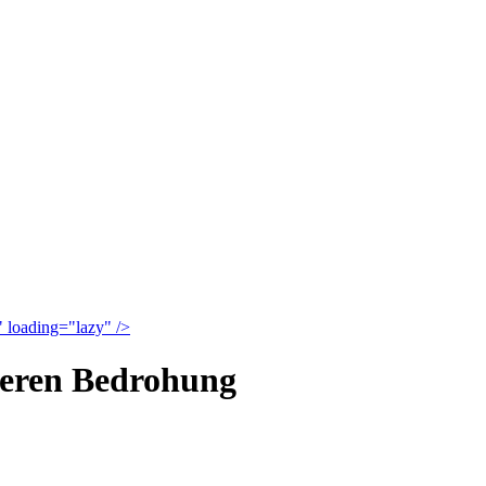
" loading="lazy" />
weren Bedrohung