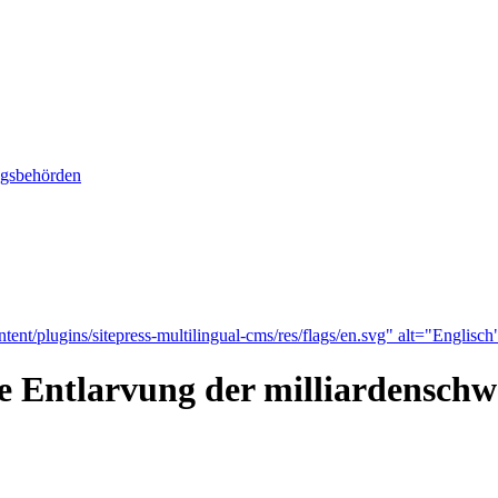
ngsbehörden
tent/plugins/sitepress-multilingual-cms/res/flags/en.svg" alt="Englisch
ie Entlarvung der milliardensch