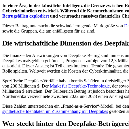
In einer Ära, in der künstliche Intelligenz die Grenze zwischen 
Cyberkriminellen entwickelt. Während die Kernmechanismen von 
Betrugsfällen
explodiert
und verursacht massives finanzielles Ch
Dieser Beitrag untersucht die schwindelerregende Marktgröße von
De
sowie die Gruppen, die am anfälligsten für sie sind.
Die wirtschaftliche Dimension des Deepfa
Die finanziellen Auswirkungen von Deepfake-Betrug sind immens und 
Deepfakes maßgeblich gehören –, Prognosen zufolge von 12,3 Milliard
entspricht. Dieser Anstieg ist Teil eines breiteren Trends: Die gesamt
Rolle spielten. Weltweit werden die Kosten der Cyberkriminalität, d
Spezifische Deepfake-Vorfälle haben bereits Schäden in dreistelliger 
von 200 Millionen $. Der
Markt für Deepfake-Technologie
, der sowo
Milliarden $ erreichen. Der Teilbereich Betrug ist jedoch besonders
Nordamerika verzeichnete zwischen 2022 und 2023 einen Anstieg solch
Diese Zahlen unterstreichen ein „Fraud-as-a-Service“-Modell, bei d
synthetische Identitäten im Zusammenhang mit Deepfakes
gestoßen s
Wer steckt hinter den Deepfake-Betrügere