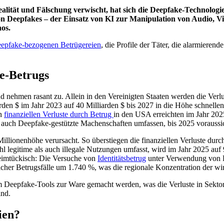
Realität und Fälschung verwischt, hat sich die Deepfake-Technolog
Deepfakes – der Einsatz von KI zur Manipulation von Audio, Vide
aos.
epfake-bezogenen
Betrügereien
, die Profile der Täter, die alarmieren
ke-Betrugs
nehmen rasant zu. Allein in den Vereinigten Staaten werden die Verlu
en $ im Jahr 2023 auf 40 Milliarden $ bis 2027 in die Höhe schnellen,
en
finanziellen Verluste durch Betrug
in den USA erreichten im Jahr 202
ie auch Deepfake-gestützte Machenschaften umfassen, bis 2025 voraussi
Millionenhöhe verursacht. So überstiegen die finanziellen Verluste dur
hl legitime als auch illegale Nutzungen umfasst, wird im Jahr 2025 auf 
 heimtückisch: Die Versuche von
Identitätsbetrug
unter Verwendung von De
er Betrugsfälle um 1.740 %, was die regionale Konzentration der wirt
em Deepfake-Tools zur Ware gemacht werden, was die Verluste in Sekt
ind.
ien?