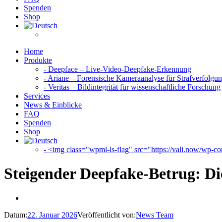
Spenden
Shop
Home
Produkte
- Deepface – Live-Video-Deepfake-Erkennung
- Ariane – Forensische Kameraanalyse für Strafverfolgu
- Veritas – Bildintegrität für wissenschaftliche Forschung
Services
News & Einblicke
FAQ
Spenden
Shop
- <img class="wpml-ls-flag" src="https://vali.now/wp-con
Steigender Deepfake-Betrug: D
Datum:
22. Januar 2026
Veröffentlicht von:
News Team