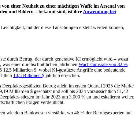
ie von einer Neuheit zu einer mächtigen Waffe im Arsenal von
o und Bildern – bekannt sind, ist ihre
Anwendung bei
de Leichtigkeit, mit der diese Täuschungen erstellt werden können,
ste durch Betrug, der durch generative KI ermöglicht wird – wozu
 was einer durchschnittlichen jährlichen
Wachstumsrate von 32 %
5 12,5 Milliarden $, wobei KI-gestützte Angriffe eine bedeutende
chtlich
10,5 Billionen $
jährlich erreichen.
ch Deepfake-gestützten Betrug allein im ersten Quartal 2025 die Marke
9,19 Milliarden $ geschätzt und soll bis 2034 voraussichtlich 51,42
epfakes stiegen im Jahr 2023 um 3.000 % an und eskalieren weiter.
schaftlichen Folgen verdeutlicht.
oren wie dem Bankwesen verstärkt, wo 46 % der Betrugsexperten auf