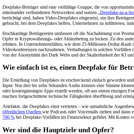
Deepfake-Betrüger sind eine vielfältige Gruppe, die von opportunistis
miteinander verbundenen Netzwerken und nutzen „
Deepfake-as-a-Se
berüchtigt sind, haben Video-Deepfakes eingesetzt, um ihre Betrügere
gebracht, bei dem Deepfakes helfen, Unternehmen zu infiltrieren, ind
Hochkarätige Betrügereien umfassen oft die Nachahmung von Prominen
Opfer in Kryptowährungs- oder Aktienbetrug zu locken. Zu den ander
erbitten. In Unternehmensfällen, wie dem 25-Millionen-Dollar-Rau
Videokonferenzen nachzuahmen. Verhaftungen in solchen Vorfällen deu
von der Anonymität des Dark Webs und der Skalierbarkeit der KI u
Wie einfach ist es, einen Deepfake für Betr
Die Erstellung von Deepfakes ist erschreckend einfach geworden und h
Input: Nur drei bis zehn Sekunden Audio können eine Stimme klone
oder kostengünstigen Apps erstellt werden, oft aus einem einzigen 
machen fortgeschrittene technische Fähigkeiten überflüssig und erm
Artefakte, die Deepfakes einst verrieten – wie unnatürliche Augenb
öffentlichen Quellen
wie Podcasts oder Voicemails ziehen und dann e
700 %
bei Deepfake-Vorfällen im Finanzsektor geführt. Mit Kosten vo
Wer sind die Hauptziele und Opfer?