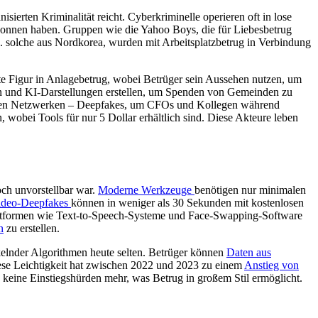
sierten Kriminalität reicht. Cyberkriminelle operieren oft in lose
ewonnen haben. Gruppen wie die Yahoo Boys, die für Liebesbetrug
 B. solche aus Nordkorea, wurden mit Arbeitsplatzbetrug in Verbindung
e Figur in Anlagebetrug, wobei Betrüger sein Aussehen nutzen, um
en und KI-Darstellungen erstellen, um Spenden von Gemeinden zu
schen Netzwerken – Deepfakes, um CFOs und Kollegen während
wobei Tools für nur 5 Dollar erhältlich sind. Diese Akteure leben
och unvorstellbar war.
Moderne Werkzeuge
benötigen nur minimalen
ideo-Deepfakes
können in weniger als 30 Sekunden mit kostenlosen
Plattformen wie Text-to-Speech-Systeme und Face-Swapping-Software
n
zu erstellen.
kelnder Algorithmen heute selten. Betrüger können
Daten aus
ese Leichtigkeit hat zwischen 2022 und 2023 zu einem
Anstieg von
 keine Einstiegshürden mehr, was Betrug in großem Stil ermöglicht.