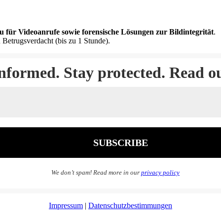
u für Videoanrufe sowie forensische Lösungen zur Bildintegrität
.
 Betrugsverdacht (bis zu 1 Stunde).
informed. Stay protected. Read o
We don’t spam! Read more in our
privacy policy
Impressum
|
Datenschutzbestimmungen