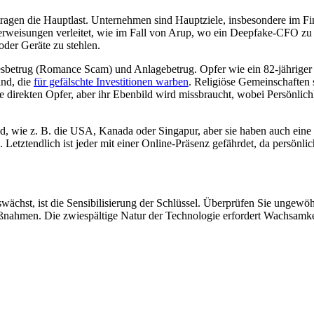
tragen die Hauptlast. Unternehmen sind Hauptziele, insbesondere im F
rweisungen verleitet, wie im Fall von Arup, wo ein Deepfake-CFO zu e
oder Geräte zu stehlen.
besbetrug (Romance Scam) und Anlagebetrug. Opfer wie ein 82-jähriger 
ind, die
für gefälschte Investitionen warben
. Religiöse Gemeinschaften 
ie direkten Opfer, aber ihr Ebenbild wird missbraucht, wobei Persönlic
and, wie z. B. die USA, Kanada oder Singapur, aber sie haben auch eine
 Letztendlich ist jeder mit einer Online-Präsenz gefährdet, da persönli
ächst, ist die Sensibilisierung der Schlüssel. Überprüfen Sie ungew
hmen. Die zwiespältige Natur der Technologie erfordert Wachsamkeit –