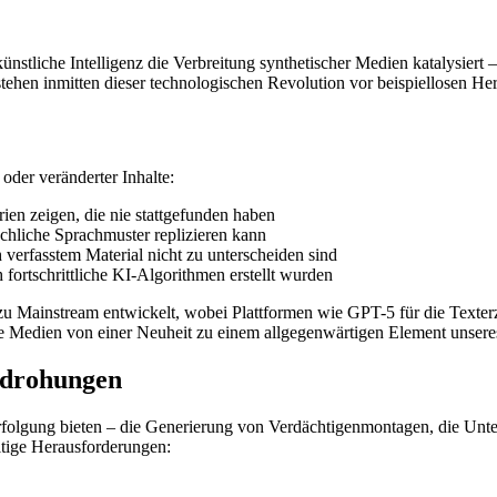
ünstliche Intelligenz die Verbreitung synthetischer Medien katalysiert 
tehen inmitten dieser technologischen Revolution vor beispiellosen He
oder veränderter Inhalte:
rien zeigen, die nie stattgefunden haben
chliche Sprachmuster replizieren kann
 verfasstem Material nicht zu unterscheiden sind
fortschrittliche KI-Algorithmen erstellt wurden
 zu Mainstream entwickelt, wobei Plattformen wie GPT-5 für die Texte
sche Medien von einer Neuheit zu einem allgegenwärtigen Element unser
edrohungen
olgung bieten – die Generierung von Verdächtigenmontagen, die Unter
ltige Herausforderungen: