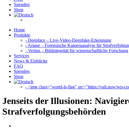
Spenden
Shop
Home
Produkte
- Deepface – Live-Video-Deepfake-Erkennung
- Ariane – Forensische Kameraanalyse für Strafverfolgu
- Veritas – Bildintegrität für wissenschaftliche Forschung
Services
News & Einblicke
FAQ
Spenden
Shop
- <img class="wpml-ls-flag" src="https://vali.now/wp-con
Jenseits der Illusionen: Navigi
Strafverfolgungsbehörden