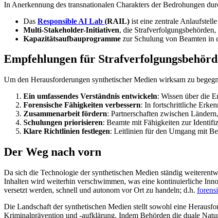
In Anerkennung des transnationalen Charakters der Bedrohungen du
Das
Responsible AI Lab
(RAIL)
ist eine zentrale Anlaufstel
Multi-Stakeholder-Initiativen
, die Strafverfolgungsbehörden
Kapazitätsaufbauprogramme
zur Schulung von Beamten in de
Empfehlungen für Strafverfolgungsbehör
Um den Herausforderungen synthetischer Medien wirksam zu begegne
Ein umfassendes Verständnis entwickeln
: Wissen über die 
Forensische Fähigkeiten verbessern
: In fortschrittliche Erk
Zusammenarbeit fördern
: Partnerschaften zwischen Ländern
Schulungen priorisieren
: Beamte mit Fähigkeiten zur Identif
Klare Richtlinien festlegen
: Leitlinien für den Umgang mit B
Der Weg nach vorn
Da sich die Technologie der synthetischen Medien ständig weiterent
Inhalten wird weiterhin verschwimmen, was eine kontinuierliche Inn
versetzt werden, schnell und autonom vor Ort zu handeln; d.h.
forens
Die Landschaft der synthetischen Medien stellt sowohl eine Herausford
Kriminalprävention und -aufklärung. Indem Behörden die duale Natur 