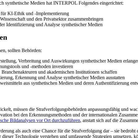
rch synthetische Medien hat INTERPOL Folgendes eingerichtet:
le für KI-Ethik und -Implementierung
, Wissenschaft und den Privatsektor zusammenbringen
r Identifizierung und Analyse synthetischer Medien
den
n, sollten Behörden:
Erstellung, Verbreitung und Auswirkungen synthetischer Medien erlange
ennungstools und -methoden investieren
, Branchenakteuren und akademischen Institutionen schaffen
izierung, Erkennung und Analyse synthetischer Medien ausstatten
eweismitteln aus synthetischen Medien und deren Authentifizierung ent
wickelt, müssen die Strafverfolgungsbehörden anpassungsfähig und wa
ovation bei den Erkennungsmethoden und der internationalen Zusammen
ische Bildanalysen vor Ort durchzuführen
, anstatt sich auf die Zusamm
erung als auch eine Chance für die Strafverfolgung dar – sie bedroht d
dieser Technologie verstehen und umfassende Strategien umsetzen, könn