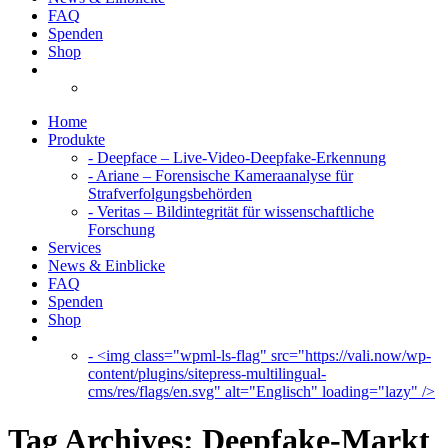
FAQ
Spenden
Shop
Home
Produkte
- Deepface – Live-Video-Deepfake-Erkennung
- Ariane – Forensische Kameraanalyse für
Strafverfolgungsbehörden
- Veritas – Bildintegrität für wissenschaftliche
Forschung
Services
News & Einblicke
FAQ
Spenden
Shop
- <img class="wpml-ls-flag" src="https://vali.now/wp-
content/plugins/sitepress-multilingual-
cms/res/flags/en.svg" alt="Englisch" loading="lazy" />
Tag Archives:
Deepfake-Markt