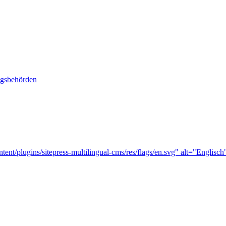
ngsbehörden
tent/plugins/sitepress-multilingual-cms/res/flags/en.svg" alt="Englisch