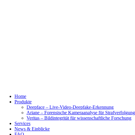
Home
Produkte
Deepface – Live-Video-Deepfake-Erkennung
Ariane – Forensische Kameraanalyse für Strafverfolgun
Veritas – Bildintegrität für wissenschaftliche Forschung
Services
News & Einblicke
FAQ