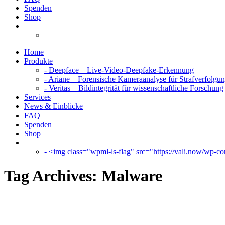
Spenden
Shop
Home
Produkte
- Deepface – Live-Video-Deepfake-Erkennung
- Ariane – Forensische Kameraanalyse für Strafverfolgu
- Veritas – Bildintegrität für wissenschaftliche Forschung
Services
News & Einblicke
FAQ
Spenden
Shop
- <img class="wpml-ls-flag" src="https://vali.now/wp-con
Tag Archives:
Malware